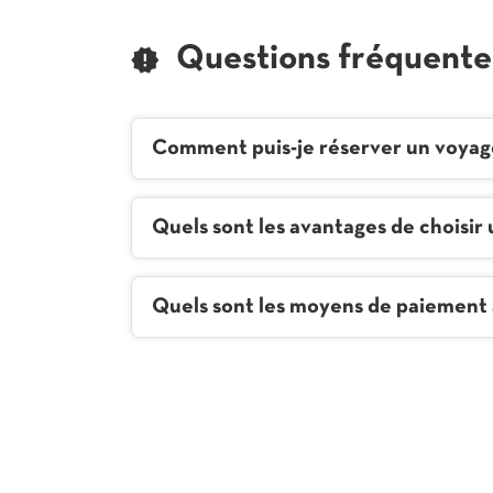
informations
POINT
DE
VENTE
Questions fréquente
HAVAS
VOYAGES
-
RICHOU
VOYAGES
Comment puis-je réserver un voyag
Quels sont les avantages de choisir
Quels sont les moyens de paiement