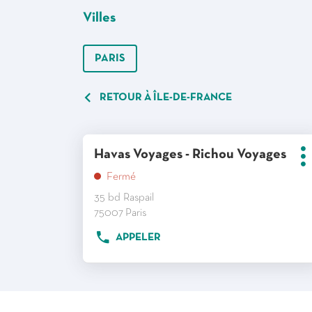
Villes
PARIS
RETOUR À ÎLE-DE-FRANCE
Appuyer
Point
Havas Voyages - Richou Voyages
sur
P
de
d
la
Fermé
vente
touche
35 bd Raspail
:
ENTRÉE
75007 Paris
pour
APPELER
AFFICHER
obtenir
LE
de
NUMÉRO
DE
plus
TÉLÉPHONE
amples
DU