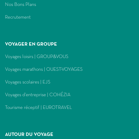
(ouvre
Nos Bons Plans
une
fenêtre)
dans
nouvelle
(ouvre
Recrutement
une
fenêtre)
dans
nouvelle
une
fenêtre)
nouvelle
fenêtre)
VOYAGER EN GROUPE
(ouvre
Voyages loisirs | GROUP&VOUS
dans
(ouvre
Voyages marathons | OUEST-VOYAGES
une
dans
nouvelle
(ouvre
Voyages scolaires | EJS
une
fenêtre)
dans
nouvelle
(ouvre
Voyages d'entreprise | COHÉZIA
une
fenêtre)
dans
nouvelle
(ouvre
Tourisme réceptif | EUROTRAVEL
une
fenêtre)
dans
nouvelle
une
fenêtre)
nouvelle
fenêtre)
AUTOUR DU VOYAGE