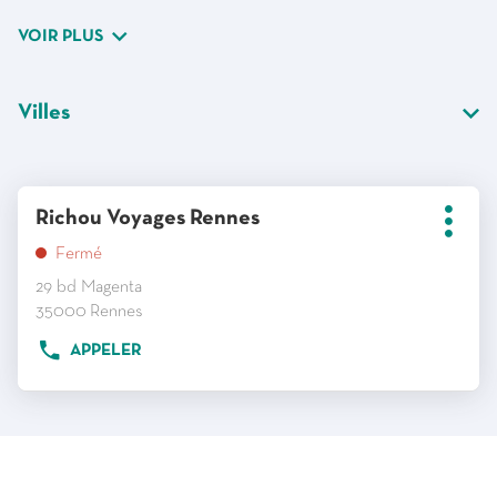
VOIR PLUS
Villes
Appuyer
Point
Richou Voyages Rennes
sur
Plus
de
d'opt
la
Fermé
vente
touche
29 bd Magenta
:
ENTRÉE
35000 Rennes
pour
APPELER
AFFICHER
obtenir
LE
de
NUMÉRO
DE
plus
TÉLÉPHONE
amples
DU
informations
POINT