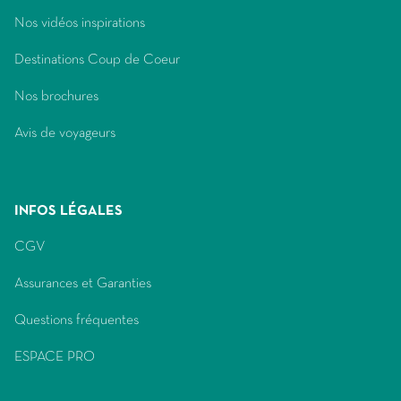
(ouvre
Nos vidéos inspirations
dans
(ouvre
Destinations Coup de Coeur
une
dans
nouvelle
(ouvre
Nos brochures
une
fenêtre)
dans
nouvelle
(ouvre
Avis de voyageurs
une
fenêtre)
dans
nouvelle
une
fenêtre)
nouvelle
fenêtre)
INFOS LÉGALES
(ouvre
CGV
dans
(ouvre
Assurances et Garanties
une
dans
nouvelle
(ouvre
Questions fréquentes
une
fenêtre)
dans
nouvelle
(ouvre
ESPACE PRO
une
fenêtre)
dans
nouvelle
une
fenêtre)