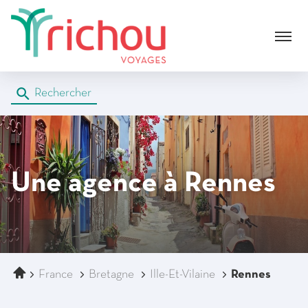
Menu
Rechercher
Une agence
à Rennes
Accueil
France
Bretagne
Ille-Et-Vilaine
Rennes