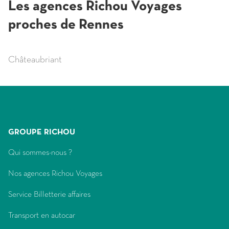
Les agences Richou Voyages
proches de Rennes
Châteaubriant
GROUPE RICHOU
(ouvre
Qui sommes-nous ?
dans
(ouvre
Nos agences Richou Voyages
une
dans
nouvelle
(ouvre
Service Billetterie affaires
une
fenêtre)
dans
nouvelle
(ouvre
Transport en autocar
une
fenêtre)
dans
nouvelle